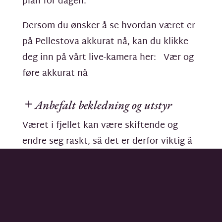
plan for dagen.
Dersom du ønsker å se hvordan været er
på Pellestova akkurat nå, kan du klikke
deg inn på vårt live-kamera her:
Vær og
føre akkurat nå
Anbefalt bekledning og utstyr
Været i fjellet kan være skiftende og
endre seg raskt, så det er derfor viktig å
være forberedt på at været ikke forblir
slik som det var når du startet turen.
Generelt anbefaler vi at du kler deg etter
trelagsprinsippet, eller i hvertfall ha med