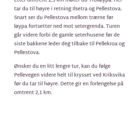
Etter omtrent 2,3 km møter du Trolløypa. Her
tar du til høyre i retning Ilsetra og Pellestova.
Snart ser du Pellestova mellom trærne før
løypa fortsetter ned mot setergrenda. Turen
går videre forbi de gamle seterhusene før de
siste bakkene leder deg tilbake til Pellekroa og
Pellestova.
Ønsker du en litt lengre tur, kan du følge
Pellevegen videre helt til krysset ved Kriksvika
før du tar til høyre. Dette gir en forlengelse på
omtrent 2,1 km.