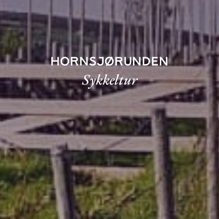
Hornsjørunden
Sykkeltur